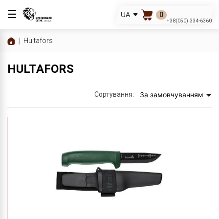
☰
0
UA
+38(050) 334-6360
Hultafors
HULTAFORS
Сортування:
За замовчуванням