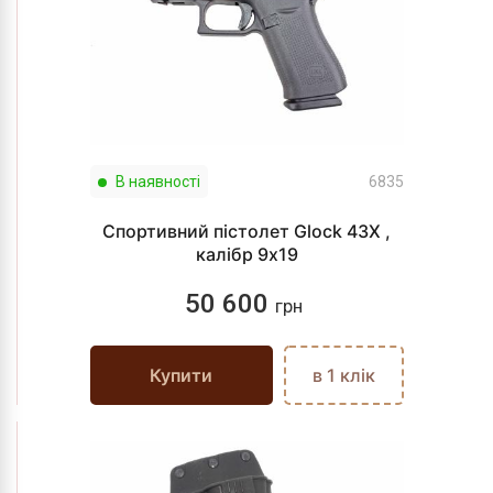
В наявності
6835
Спортивний пістолет Glock 43X ,
калібр 9х19
50 600
грн
Купити
в 1 клік