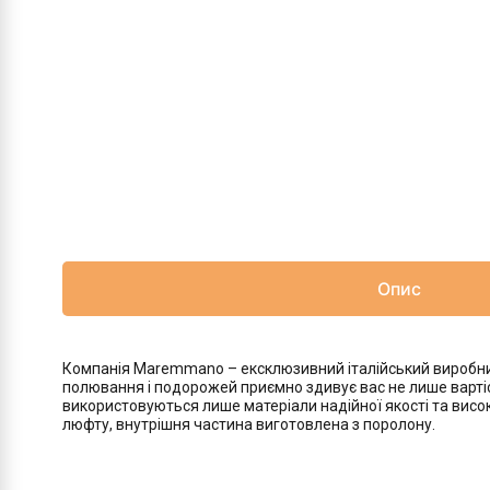
Опис
Компанія Maremmano – ексклюзивний італійський виробник 
полювання і подорожей приємно здивує вас не лише вартіст
використовуються лише матеріали надійної якості та висок
люфту, внутрішня частина виготовлена з поролону.