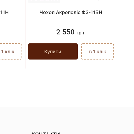
-11Н
Чохол Акрополіс Ф3-11БН
2 550
грн
 1 клік
Купити
в 1 клік