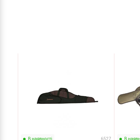
В наявності
6527
В наявн