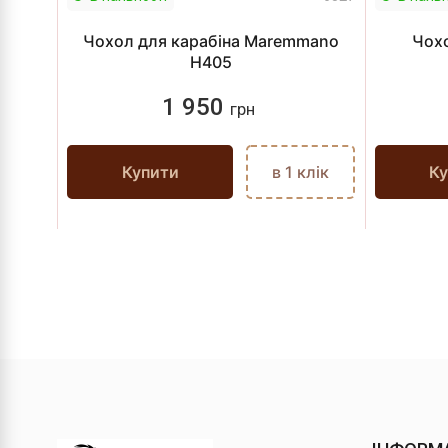
Чохол для карабіна Maremmano
Чохо
H405
1 950
грн
Купити
в 1 клік
Ку