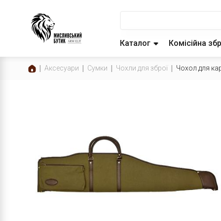
Каталог
Комісійна зб
Аксесуари
Сумки
Чохли для зброї
Чохол для к