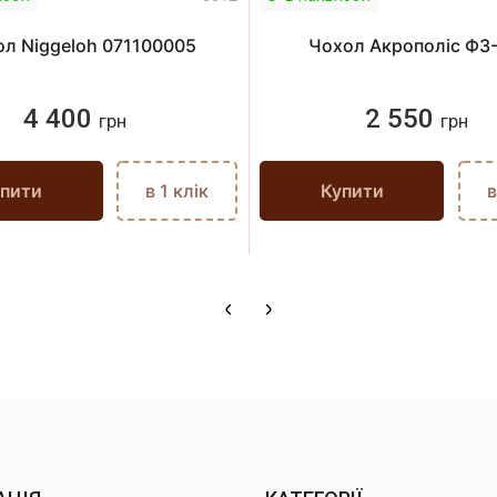
л Niggeloh 071100005
Чохол Акрополіс Ф3
4 400
2 550
грн
грн
пити
в 1 клік
Купити
в