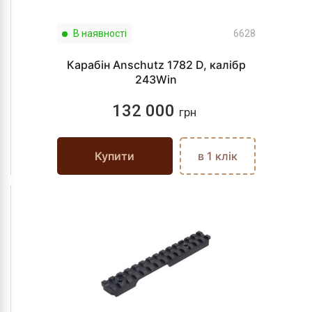
В наявності
6628
Карабін Anschutz 1782 D, калібр
243Win
132 000
грн
Купити
в 1 клік