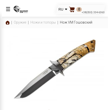
☰
0
RU
+38(050) 334-6360
Оружие
Ножи и топоры
Нож VM Гошовский