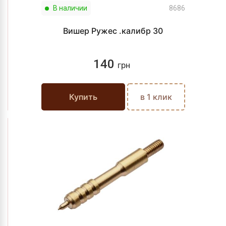
В наличии
8686
Вишер Ружес .калибр 30
140
грн
Купить
в 1 клик