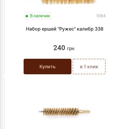
В наличии
5064
Набор ершей "Ружес" калибр 338
240
грн
Купить
в 1 клик