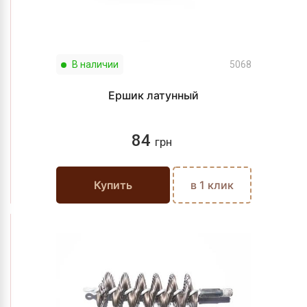
В наличии
5068
Ершик латунный
84
грн
Купить
в 1 клик