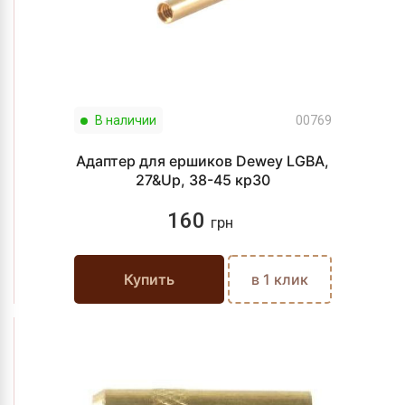
В наличии
00769
Адаптер для ершиков Dewey LGBA,
27&Up, 38-45 кр30
160
грн
Купить
в 1 клик