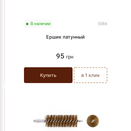
В наличии
5066
Ершик латунный
95
грн
Купить
в 1 клик