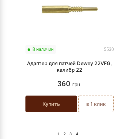
В наличии
5530
Адаптер для патчей Dewey 22VFG,
калибр 22
360
грн
Купить
в 1 клик
1
2
3
4