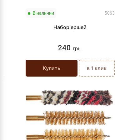
В наличии
5063
Набор ершей
240
грн
Купить
в 1 клик