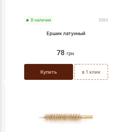
В наличии
5065
Ершик латунный
78
грн
Купить
в 1 клик