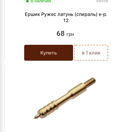
В наличии
68498
Ершик Ружес латунь (спираль) к-р.
12
68
грн
Купить
в 1 клик