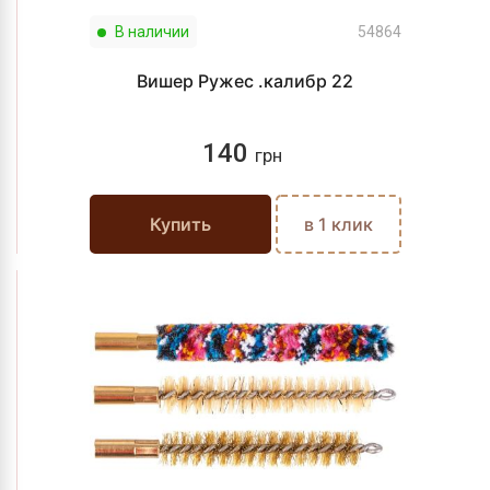
В наличии
54864
Вишер Ружес .калибр 22
140
грн
Купить
в 1 клик