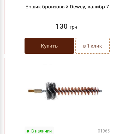
Ершик бронзовый Dewey, калибр 7
130
грн
Купить
в 1 клик
В наличии
01965