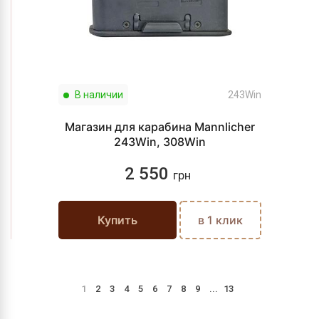
В наличии
243Win
Магазин для карабина Mannlicher
243Win, 308Win
2 550
грн
Купить
в 1 клик
1
2
3
4
5
6
7
8
9
...
13