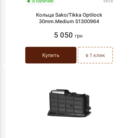
В наличии
4858
Кольца Sako/Tikka Optilock
30mm.Medium S1300964
5 050
грн
Купить
в 1 клик