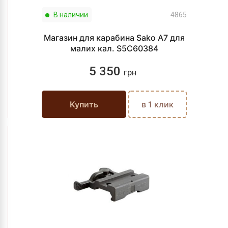
В наличии
4865
Магазин для карабина Sako A7 для
малих кал. S5C60384
5 350
грн
Купить
в 1 клик