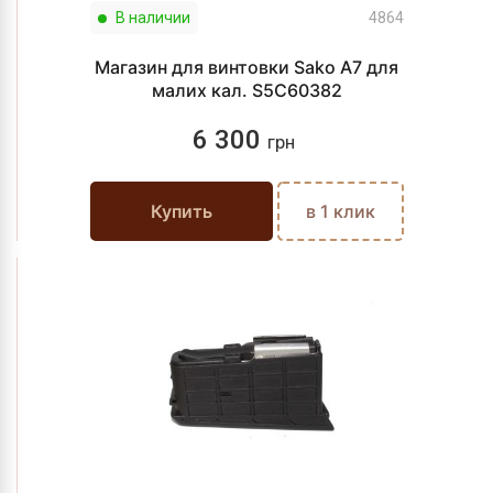
В наличии
4864
Магазин для винтовки Sako A7 для
малих кал. S5C60382
6 300
грн
Купить
в 1 клик