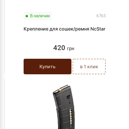
В наличии
6763
Крепление для сошек/ремня NcStar
420
грн
Купить
в 1 клик