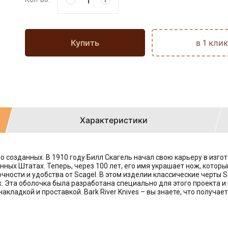
Купить
в 1 клик
Характеристики
бо созданных. В 1910 году Билл Скагель начал свою карьеру в изго
ых Штатах. Теперь, через 100 лет, его имя украшает нож, которым
очности и удобства от Scagel. В этом изделии классические черты
х. Эта оболочка была разработана специально для этого проекта и
накладкой и проставкой. Bark River Knives – вы знаете, что получае