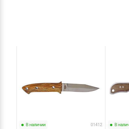
В наличии
01412
В нали