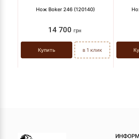
Нож Boker 246 (120140)
Но
14 700
грн
Купить
в 1 клик
К
ИНФОР