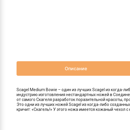
Описание
Scagel Medium Bowie – один из лучших Scagel из когда-ли
индустрию изготовления нестандартных ножей в Соединенн
от самого Скагеля разработок поразительной красоты, пр
Это одни из лучших ножей Scagel из когда-либо созданны
кричит: «Скагель!» У этого ножа имеется кожаный чехол с 