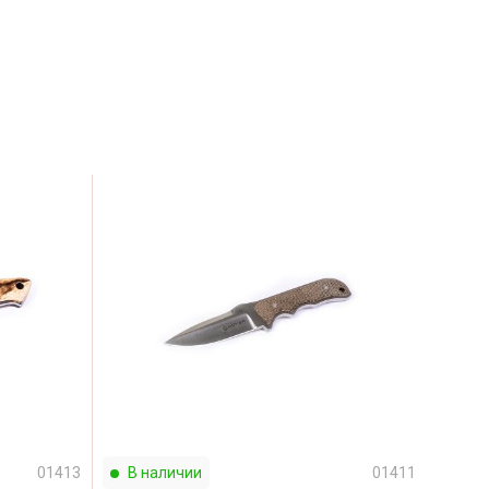
01413
В наличии
01411
В н