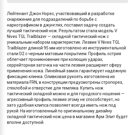
Лейтенант Джон Норес, участвовавший в разработке
снаряжения для подразделений по борьбе с
наркотрафиком в джунглях, поставил задачу создать
лучший тактический нож. Результатом стала модель V
Nives TGL Trailblazer — складной тактический нож с
уникальным набором характеристик. Лезвие V Nives TGL
Trailblazer длиной 95 мм изготовлено из инструментальной
стали D2 с черным матовым покрытием. Профиль острия
облегчает проникновение при колющих ударах,
серрейторная заточка на части лезвия расширяет сферу
применения ножа. Линейный замок гарантирует надёжную
фиксацию клинка. Оливковая рукоять изготовлена из
материала FRN, в конструкции предусмотрены стропорез,
стеклобой и отверстие для темляка. Купить нож
тактический складной можно и для городского ношения —
агрессивный профиль лезвия этому не способствует, но
зато удобная клипса позволяет всегда иметь нож под
рукой. На изготовленный по оригинальному дизайну
складной тактический нож цена в магазине Арм Элит будет
вполне доступной.