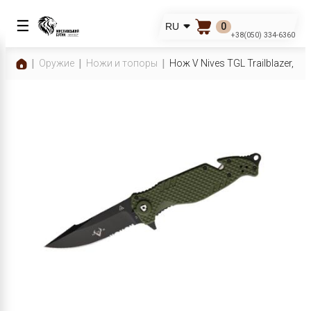
☰
0
RU
+38(050) 334-6360
Оружие
Ножи и топоры
Нож V Nives TGL Trailblazer, о