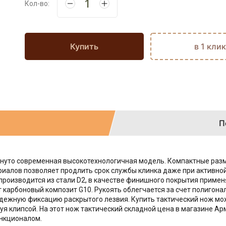
Кол-во:
Купить
в 1 клик
П
ркнуто современная высокотехнологичная модель. Компактные ра
риалов позволяет продлить срок службы клинка даже при активной
 производится из стали D2, в качестве финишного покрытия примен
т карбоновый композит G10. Рукоять облегчается за счет полигон
надежную фиксацию раскрытого лезвия. Купить тактический нож мо
я клипсой. На этот нож тактический складной цена в магазине Арм
ункционалом.