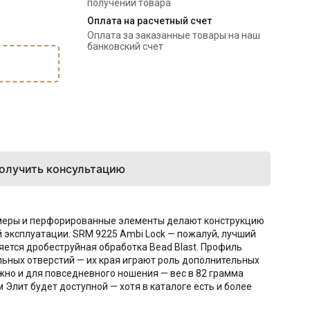
получении товара
Оплата на расчетный счет
Оплата за заказанные товары на наш 
банковский счет
олучить консультацию
змеры и перфорированные элементы делают конструкцию
 эксплуатации. SRM 9225 Ambi Lock — пожалуй, лучший
яется дробеструйная обработка Bead Blast. Профиль
альных отверстий — их края играют роль дополнительных
жно и для повседневного ношения — вес в 82 грамма
 Элит будет доступной — хотя в каталоге есть и более