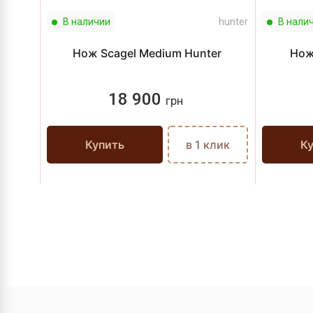
В наличии
hunter
В нали
Нож Scagel Medium Hunter
Нож
18 900
грн
Купить
в 1 клик
К