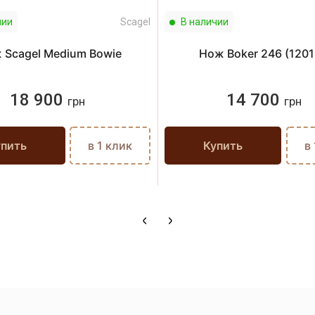
чии
Scagel
В наличии
 Scagel Medium Bowie
Нож Boker 246 (1201
18 900
14 700
грн
грн
упить
в 1 клик
Купить
в