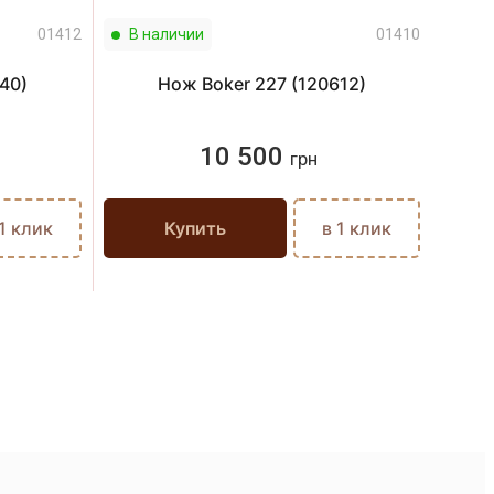
01412
В наличии
01410
В н
40)
Нож Boker 227 (120612)
10 500
грн
 1 клик
Купить
в 1 клик