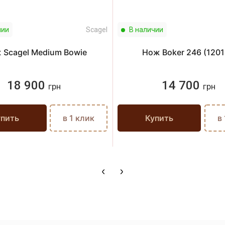
чии
Scagel
В наличии
 Scagel Medium Bowie
Нож Boker 246 (1201
18 900
14 700
грн
грн
упить
в 1 клик
Купить
в