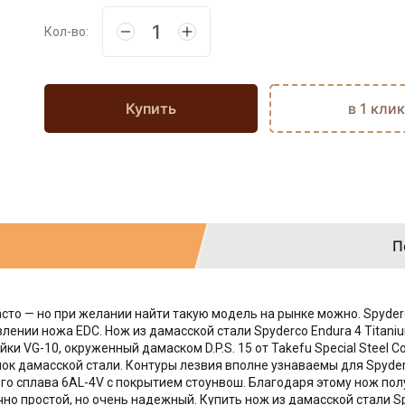
Кол-во:
Купить
в 1 клик
П
сто — но при желании найти такую модель на рынке можно. Spyder
лении ножа EDC. Нож из дамасской стали Spyderco Endura 4 Titan
ки VG-10, окруженный дамаском D.P.S. 15 от Takefu Special Steel
к дамасской стали. Контуры лезвия вполне узнаваемы для Spyder
го сплава 6AL-4V с покрытием стоунвош. Благодаря этому нож пол
чно простой, но очень надежный. Купить нож из дамасской стали S