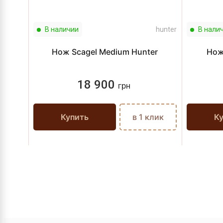
В наличии
hunter
В нали
Нож Scagel Medium Hunter
Нож
18 900
грн
Купить
в 1 клик
К