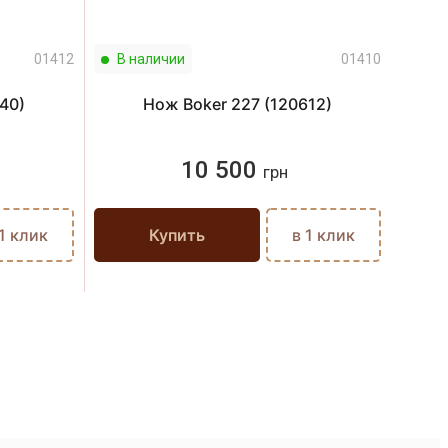
01412
В наличии
01410
В н
40)
Нож Boker 227 (120612)
10 500
грн
 1 клик
Купить
в 1 клик