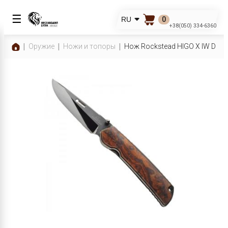
☰
0
RU
+38(050) 334-6360
Оружие
Ножи и топоры
Нож Rockstead HIGO X IW DLC(