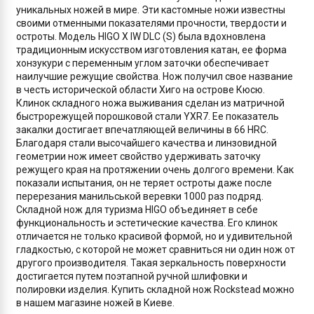
уникальных ножей в мире. Эти кастомные ножи известны
своими отменными показателями прочности, твердости и
остроты. Модель HIGO X IW DLC (S) была вдохновлена
традиционным искусством изготовления катан, ее форма
хонзукури с переменным углом заточки обеспечивает
наилучшие режущие свойства. Нож получил свое название
в честь исторической области Хиго на острове Кюсю.
Клинок складного ножа выживания сделан из матричной
быстрорежущей порошковой стали YXR7. Ее показатель
закалки достигает впечатляющей величины в 66 HRC.
Благодаря стали высочайшего качества и линзовидной
геометрии нож имеет свойство удерживать заточку
режущего края на протяжении очень долгого времени. Как
показали испытания, он не теряет остроты даже после
перерезания манильськой веревки 1000 раз подряд.
Складной нож для туризма HIGO объединяет в себе
функциональность и эстетические качества. Его клинок
отличается не только красивой формой, но и удивительной
гладкостью, с которой не может сравниться ни один нож от
другого производителя. Такая зеркальность поверхности
достигается путем поэтапной ручной шлифовки и
полировки изделия. Купить складной нож Rockstead можно
в нашем магазине ножей в Киеве.