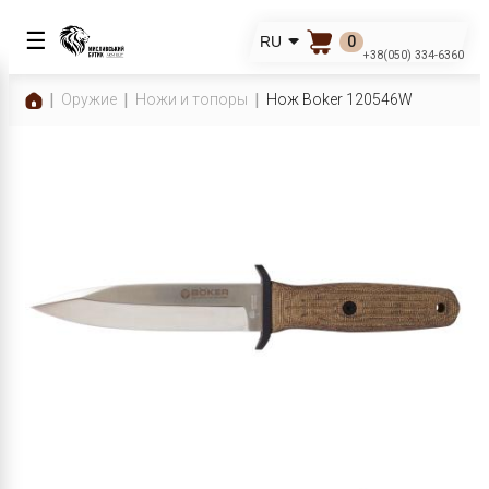
☰
0
RU
+38(050) 334-6360
Оружие
Ножи и топоры
Нож Boker 120546W