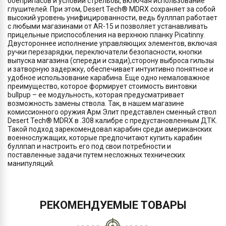
боеприпасов и условий стрельбы, включая использование
глушителей. При этом, Desert Tech® MDRX сохраняет за собой
высокий уровень унифицированности, ведь буллпап работает
с любыми магазинами от AR-15 и позволяет устанавливать
прицельные приспособления на верхнюю планку Picatinny.
Двустороннее исполнение управляющих элементов, включая
ручки перезарядки, переключатели безопасности, кнопки
выпуска магазина (спереди и сзади),сторону выброса гильзы
и затворную задержку, обеспечивает интуитивно понятное и
удобное использование карабина. Еще одно немаловажное
преимущество, которое формирует стоимость винтовки
bullpup – ее модульность, которая предусматривает
возможность замены ствола. Так, в нашем магазине
комиссионного оружия Арм Элит представлен сменный ствол
Desert Tech® MDRX в .308 калибре с предустановленным ДТК.
Такой подход зарекомендовал карабин среди американских
военнослужащих, которые предпочитают купить карабин
буллпап и настроить его под свои потребности и
поставленные задачи путем несложных технических
манипуляций.
РЕКОМЕНДУЕМЫЕ ТОВАРЫ