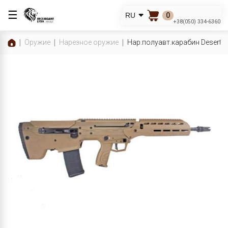
☰
0
RU
+38(050) 334-6360
Оружие
Нарезное оружие
Нар.полуавт.карабин Desert 