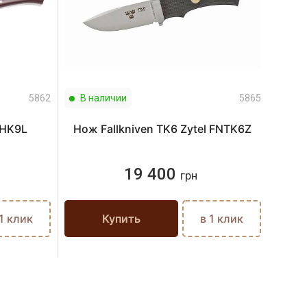
5862
В наличии
5865
В н
NHK9L
Нож Fallkniven TK6 Zytel FNTK6Z
Кара
19 400
грн
 1 клик
Купить
в 1 клик