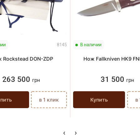
чии
8145
В наличии
 Rockstead DON-ZDP
Нож Fallkniven HK9 F
263 500
31 500
грн
грн
упить
в 1 клик
Купить
в