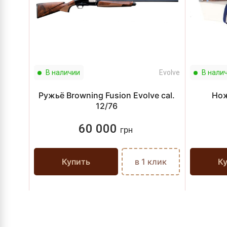
В наличии
Evolve
В нали
Ружьё Browning Fusion Evolve cal.
Нож
12/76
60 000
грн
Купить
в 1 клик
К