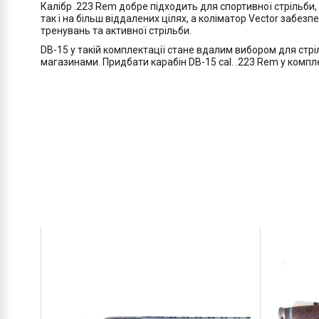
Калібр .223 Rem добре підходить для спортивної стрільби
так і на більш віддалених цілях, а коліматор Vector забез
тренувань та активної стрільби.
DB-15 у такій комплектації стане вдалим вибором для стрі
магазинами. Придбати карабін DB-15 cal. .223 Rem у компле