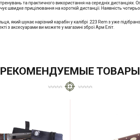
, тренувань та практичного використання на середніх дистанціях. 
печує швидке прицілювання на короткій дистанції. Наявність чотирьо
льця, який шукає нарізний карабін у калібрі .223 Rem з уже підібр
кті з аксесуарами ви можете у магазині зброї Арм Еліт.
РЕКОМЕНДУЕМЫЕ ТОВАРЫ