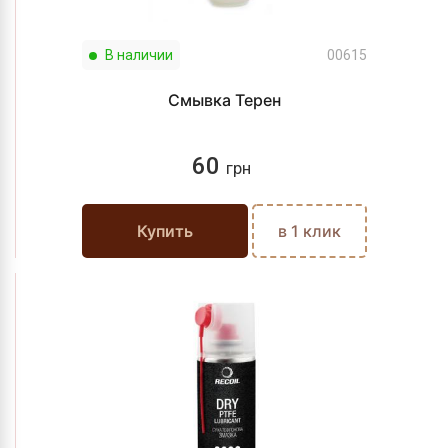
В наличии
00615
Смывка Терен
60
грн
Купить
в 1 клик