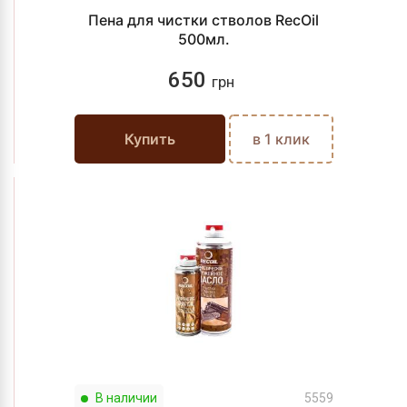
Пена для чистки стволов RecOil
500мл.
650
грн
Купить
в 1 клик
В наличии
5559