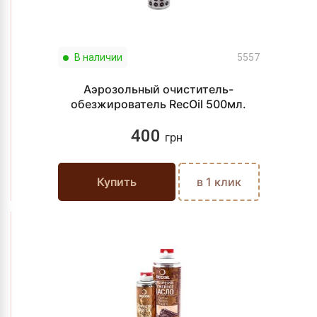
В наличии
5557
Аэрозольный очиститель-
обезжирователь RecOil 500мл.
400
грн
Купить
в 1 клик