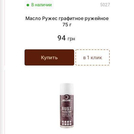
В наличии
5027
Масло Ружес графитное ружейное
75 г
94
грн
Купить
в 1 клик