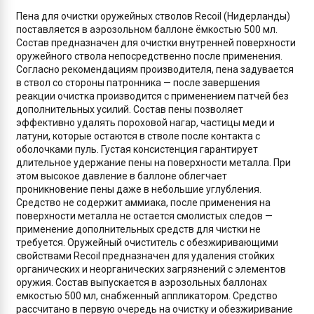
Пена для очистки оружейных стволов Recoil (Нидерланды)
поставляется в аэрозольном баллоне ёмкостью 500 мл.
Состав предназначен для очистки внутренней поверхности
оружейного ствола непосредственно после применения.
Согласно рекомендациям производителя, пена задувается
в ствол со стороны патронника — после завершения
реакции очистка производится с применением патчей без
дополнительных усилий. Состав пены позволяет
эффективно удалять пороховой нагар, частицы меди и
латуни, которые остаются в стволе после контакта с
оболочками пуль. Густая консистенция гарантирует
длительное удержание пены на поверхности металла. При
этом высокое давление в баллоне облегчает
проникновение пены даже в небольшие углубления.
Средство не содержит аммиака, после применения на
поверхности металла не остается смолистых следов —
применение дополнительных средств для чистки не
требуется. Оружейный очиститель с обезжиривающими
свойствами Recoil предназначен для удаления стойких
органических и неорганических загрязнений с элементов
оружия. Состав выпускается в аэрозольных баллонах
емкостью 500 мл, снабженный аппликатором. Средство
рассчитано в первую очередь на очистку и обезжиривание