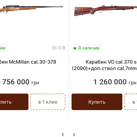
чии
30-378
В наличии
ин McMillan cal.30-378
Карабин VO cal.370 
(2090)+доп.ствол cal.7m
756 000
1 260 000
грн
грн
упить
в 1 клик
Купить
в