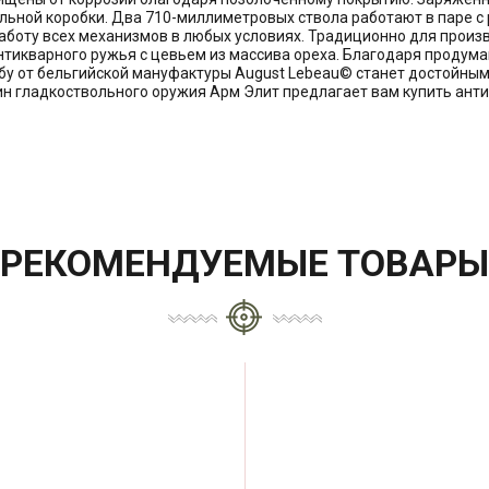
ольной коробки. Два 710-миллиметровых ствола работают в паре
аботу всех механизмов в любых условиях. Традиционно для произ
тикварного ружья с цевьем из массива ореха. Благодаря продума
бу от бельгийской мануфактуры August Lebeau© станет достойны
ин гладкоствольного оружия Арм Элит предлагает вам купить ант
РЕКОМЕНДУЕМЫЕ ТОВАРЫ