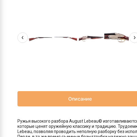
Описание
Ружья высокого разбора August Lebeau© изготавливаютс
которые ценят оружейную классику и традицию. Трудоем
Lebeau, позволяя проводить неполную разборку без испо
Перде, в то же время съемные брандтрубки надежно защ