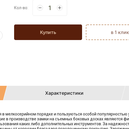
Кол-во:
Купить
в 1 клик
Характеристики
я в мелкосерийном порядке и пользуються особой популярностью 
кие в производстве замки на съемных боковых досках являются 
льзования каких либо дополнительных инструментов. За надежно
ищены от коррозии благодаря позолоченному покрытию. Заряженн