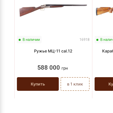
В наличии
16918
В нали
Ружье МЦ-11 cal.12
Караб
588 000
грн
Купить
в 1 клик
К