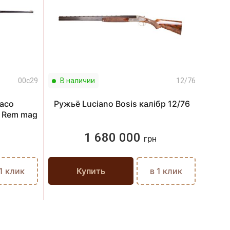
00c29
В наличии
12/76
В н
saco
Ружьё Luciano Bosis калібр 12/76
Р
m Rem mag
1 680 000
грн
 1 клик
Купить
в 1 клик