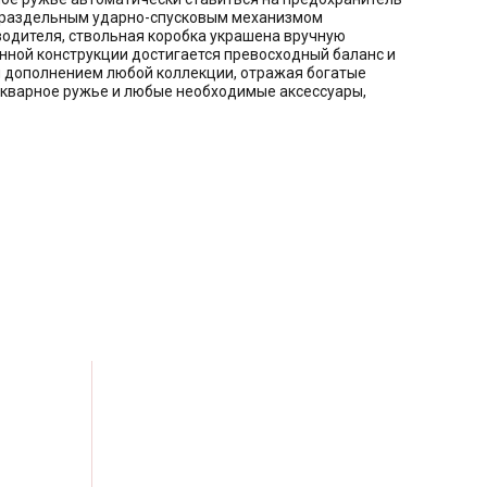
 с раздельным ударно-спусковым механизмом
водителя, ствольная коробка украшена вручную
нной конструкции достигается превосходный баланс и
м дополнением любой коллекции, отражая богатые
икварное ружье и любые необходимые аксессуары,