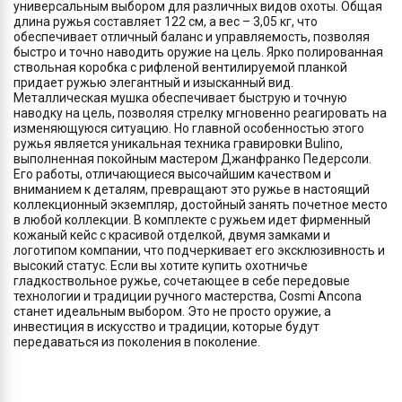
универсальным выбором для различных видов охоты. Общая
длина ружья составляет 122 см, а вес – 3,05 кг, что
обеспечивает отличный баланс и управляемость, позволяя
быстро и точно наводить оружие на цель. Ярко полированная
ствольная коробка с рифленой вентилируемой планкой
придает ружью элегантный и изысканный вид.
Металлическая мушка обеспечивает быструю и точную
наводку на цель, позволяя стрелку мгновенно реагировать на
изменяющуюся ситуацию. Но главной особенностью этого
ружья является уникальная техника гравировки Bulino,
выполненная покойным мастером Джанфранко Педерсоли.
Его работы, отличающиеся высочайшим качеством и
вниманием к деталям, превращают это ружье в настоящий
коллекционный экземпляр, достойный занять почетное место
в любой коллекции. В комплекте с ружьем идет фирменный
кожаный кейс с красивой отделкой, двумя замками и
логотипом компании, что подчеркивает его эксклюзивность и
высокий статус. Если вы хотите купить охотничье
гладкоствольное ружье, сочетающее в себе передовые
технологии и традиции ручного мастерства, Cosmi Ancona
станет идеальным выбором. Это не просто оружие, а
инвестиция в искусство и традиции, которые будут
передаваться из поколения в поколение.