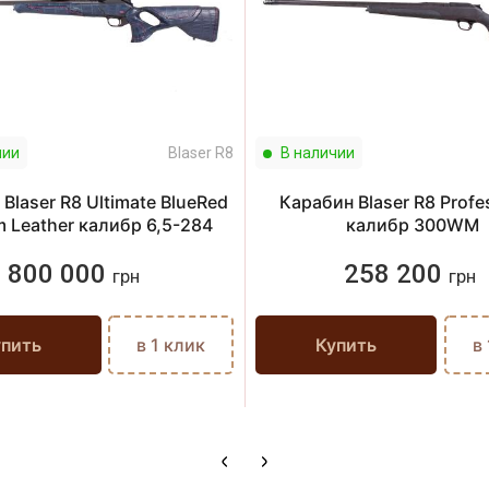
чии
Blaser R8
В наличии
Blaser R8 Ultimate BlueRed
Карабин Blaser R8 Profe
 Leather калибр 6,5-284
калибр 300WM
800 000
258 200
грн
грн
упить
в 1 клик
Купить
в