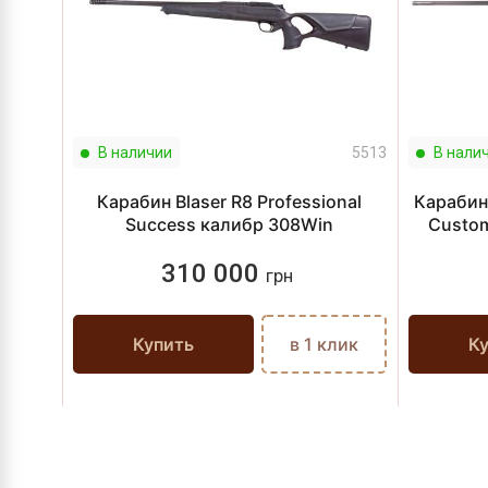
В наличии
5513
В нали
Карабин Blaser R8 Professional
Карабин 
Success калибр 308Win
Custom
310 000
грн
Купить
в 1 клик
К