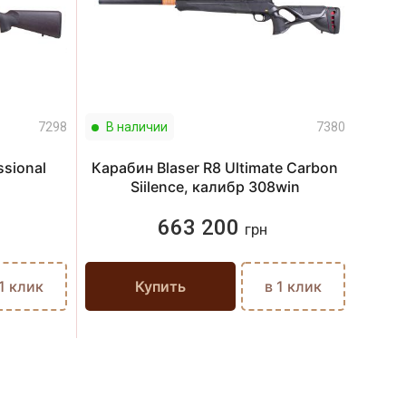
7298
В наличии
7380
В н
ssional
Карабин Blaser R8 Ultimate Carbon
Караб
Siilence, калибр 308win
663 200
грн
 1 клик
Купить
в 1 клик