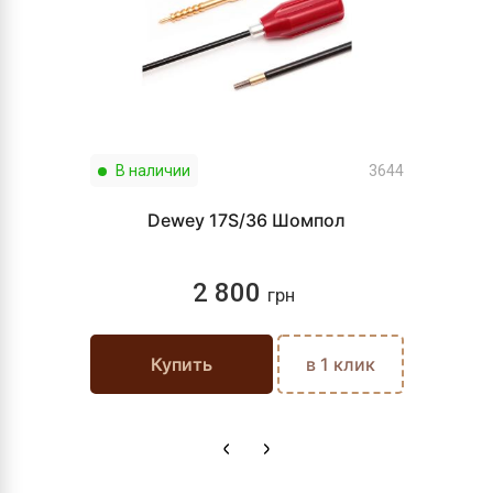
В наличии
3644
Dewey 17S/36 Шомпол
2 800
грн
Купить
в 1 клик