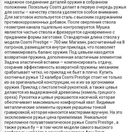
надежное соединение деталей оружия в собранном
положении. Поскольку Cosmi делает в первую очередь ружья
для охоты — качеству ствола уделяется особое внимание.
Для заготовок используется сталь с высоким содержанием
противокоррозионных добавок. После сверления ствола
геометрия канала тщательно контролируется. Мушка
является частью ствола и фрезеруется одновременно с
приданием формы заготовке. Стандартная длина ствола у
модели Cosmi Prestige — 760 мм. Магазин, рассчитанный на 8
патронов, размещается внутри приклада, что позволяет
оптимизировать баланс оружия. Под цевьем находится
возвратная пружина, дополненная эластичным элементом.
Задача эластичной вставки — компенсировать отдачу,
сохранив эффективность возвратной пружины: механизм
срабатывает четко, но приклад не бьет в плечо. Купить
охотничье ружье 12 калибра Cosmi Prestige стоит не только
из-за оригинальной конструкции, но и из-за эргономики
оружия. Приклад с пистолетной рукояткой, а также цевье
делаются из выдержанной древесины (комель грецкого
ореха). Рукоятка и цевье украшаются насечкой, которая
обеспечивает максимально комфортный хват. Видимые
металлические элементы оружия украшены тонкой
гравировкой, которая наносится мастерами вручную. На это
эксклюзивное ружье цена приемлемая. Уникальное
переломное полуавтоматическое ружье Cosmi Prestige , а
также ружья бу — в том числе модели самого высокого