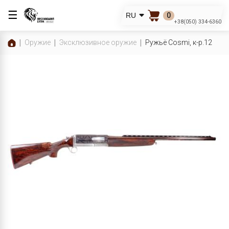
☰
0
RU
+38(050) 334-6360
Оружие
Эксклюзивное оружие
Ружьё Cosmi, к-р.12