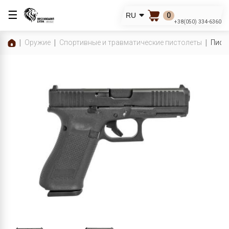
☰
0
RU
+38(050) 334-6360
Оружие
Спортивные и травматические пистолеты
Пист