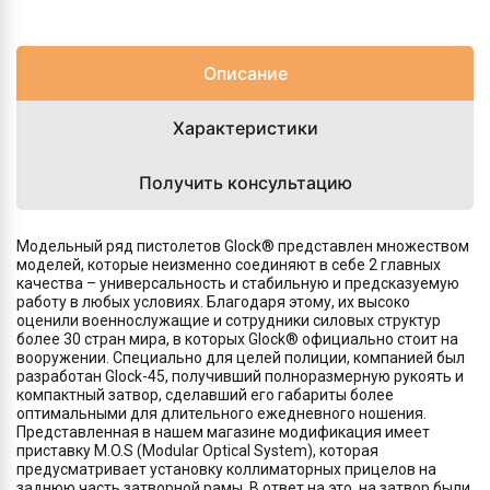
Описание
Характеристики
Получить консультацию
Модельный ряд пистолетов Glock® представлен множеством
моделей, которые неизменно соединяют в себе 2 главных
качества – универсальность и стабильную и предсказуемую
работу в любых условиях. Благодаря этому, их высоко
оценили военнослужащие и сотрудники силовых структур
более 30 стран мира, в которых Glock® официально стоит на
вооружении. Специально для целей полиции, компанией был
разработан Glock-45, получивший полноразмерную рукоять и
компактный затвор, сделавший его габариты более
оптимальными для длительного ежедневного ношения.
Представленная в нашем магазине модификация имеет
приставку M.O.S (Modular Optical System), которая
предусматривает установку коллиматорных прицелов на
заднюю часть затворной рамы. В ответ на это, на затвор были