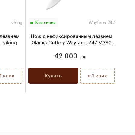
viking
В наличии
Wayfarer 247
В н
лезвием
Нож с нефиксированным лезвием
Нож 
 viking
Olamic Cutlery Wayfarer 247 M390
O
Drop point, зелёный
42 000
грн
 1 клик
Купить
в 1 клик