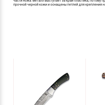
части ножа: металл выступает за край пластика, потому п
прочной черной кожи и оснащены петлей для крепления н