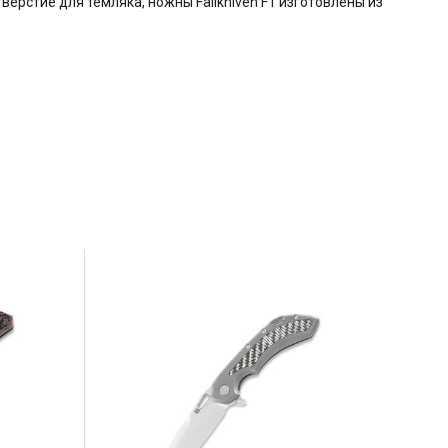
верстие для темляка, ножны Fällkniven F1 изготовлены из