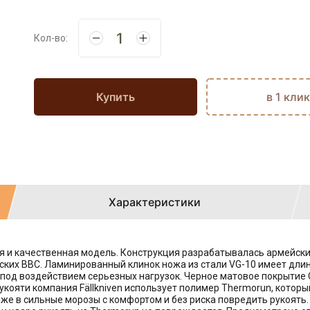
Кол-во:
Купить
в 1 клик
Характеристики
ая и качественная модель. Конструкция разрабатывалась армейски
ких ВВС. Ламинированный клинок ножа из стали VG-10 имеет длину
я под воздействием серьезных нагрузок. Черное матовое покрытие
укояти компания Fällkniven использует полимер Thermorun, котор
же в сильные морозы с комфортом и без риска повредить рукоять.