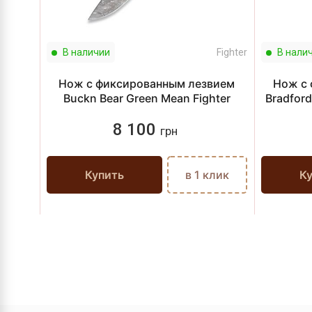
В наличии
Fighter
В нали
Нож с фиксированным лезвием
Нож с 
Buckn Bear Green Mean Fighter
Bradford
8 100
грн
Купить
в 1 клик
К