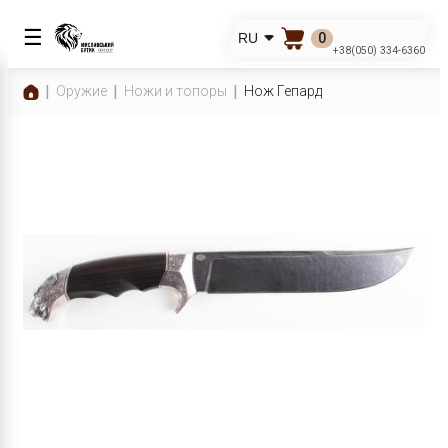
☰
0
RU
+38(050) 334-6360
Оружие
Ножи и топоры
Нож Гепард