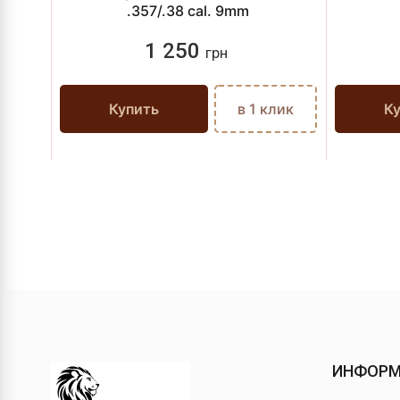
.357/.38 cal. 9mm
1 250
грн
Купить
в 1 клик
К
ИНФОР