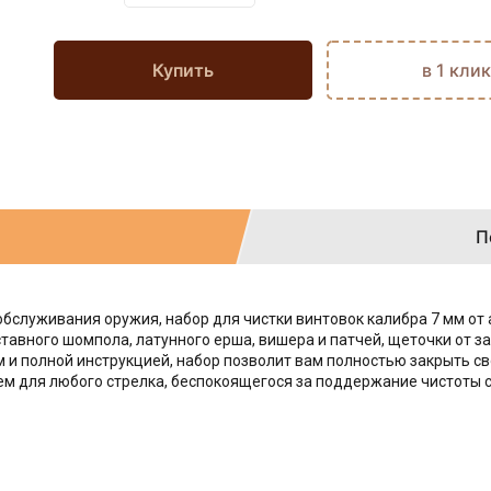
Купить
в 1 клик
П
служивания оружия, набор для чистки винтовок калибра 7 мм от 
ставного шомпола, латунного ерша, вишера и патчей, щеточки от 
и полной инструкцией, набор позволит вам полностью закрыть св
м для любого стрелка, беспокоящегося за поддержание чистоты с