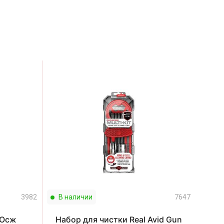
3982
В наличии
7647
В н
 Осж
Набор для чистки Real Avid Gun
На