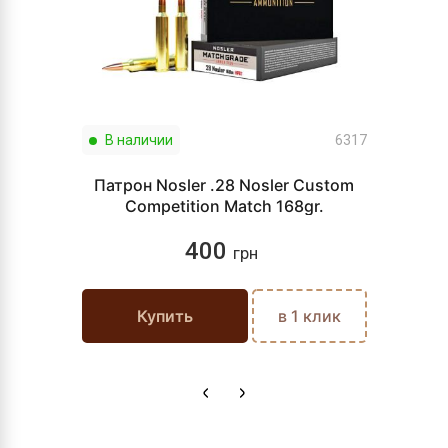
В наличии
6317
Патрон Nosler .28 Nosler Custom
Competition Match 168gr.
400
грн
Купить
в 1 клик