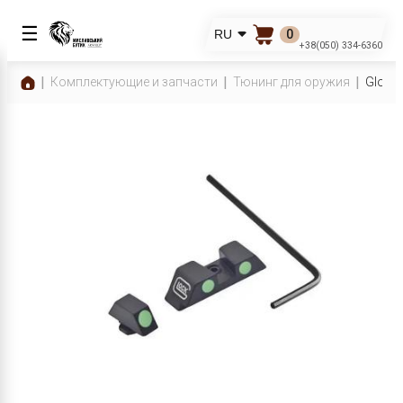
☰
0
RU
+38(050) 334-6360
Комплектующие и запчасти
Тюнинг для оружия
Glock