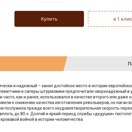
Купить
в 1 клик
П
ически и надежный – занял достойное место в истории европейск
пулеметчики и саперы-штурмовики предпочитали сверхнадежный в 
 и часто, как и ранее, использовался в качестве второго или даж
вели к снижению качества изготовления револьверов, но наган в
ием послужила прежде всего неудовлетворительная скорость пере
– вплоть до 80-х. Долгий и яркий период службы «дедушки» пистолет
кровавой войной в истории человечества.