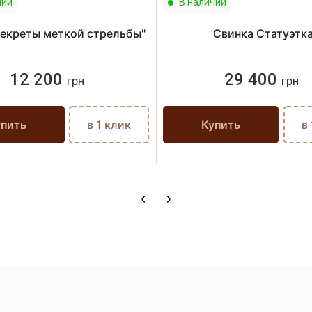
чии
В наличии
Секреты меткой стрельбы"
Свинка Статуэтк
12 200
29 400
грн
грн
упить
в 1 клик
Купить
в