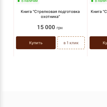
В наличии
В нали
Книга "Стрелковая подготовка
Книга "
охотника"
15 000
грн
Купить
в 1 клик
К