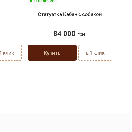
В наличии
В н
а
Статуэтка Кабан с собакой
С
84 000
грн
 1 клик
Купить
в 1 клик