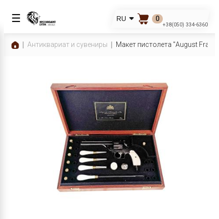
☰
0
RU
+38(050) 334-6360
Антиквариат и сувениры
Макет пистолета "August Franco