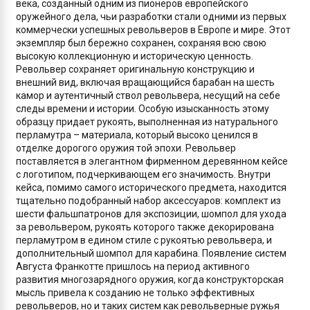
века, созданный одним из пионеров европейского
оружейного дела, чьи разработки стали одними из первых
коммерчески успешных револьверов в Европе и мире. Этот
экземпляр был бережно сохранен, сохраняя всю свою
высокую коллекционную и историческую ценность.
Револьвер сохраняет оригинальную конструкцию и
внешний вид, включая вращающийся барабан на шесть
камор и аутентичный ствол револьвера, несущий на себе
следы времени и истории. Особую изысканность этому
образцу придает рукоять, выполненная из натурального
перламутра – материала, который высоко ценился в
отделке дорогого оружия той эпохи. Револьвер
поставляется в элегантном фирменном деревянном кейсе
с логотипом, подчеркивающем его значимость. Внутри
кейса, помимо самого исторического предмета, находится
тщательно подобранный набор аксессуаров: комплект из
шести фальшпатронов для экспозиции, шомпол для ухода
за револьвером, рукоять которого также декорирована
перламутром в едином стиле с рукоятью револьвера, и
дополнительный шомпол для карабина. Появление систем
Августа Франкотте пришлось на период активного
развития многозарядного оружия, когда конструкторская
мысль привела к созданию не только эффективных
револьверов, но и таких систем как револьверные ружья