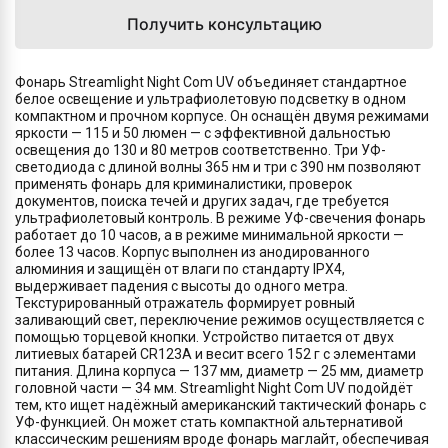
Получить консультацию
Фонарь Streamlight Night Com UV объединяет стандартное
белое освещение и ультрафиолетовую подсветку в одном
компактном и прочном корпусе. Он оснащён двумя режимами
яркости — 115 и 50 люмен — с эффективной дальностью
освещения до 130 и 80 метров соответственно. Три УФ-
светодиода с длиной волны 365 нм и три с 390 нм позволяют
применять фонарь для криминалистики, проверок
документов, поиска течей и других задач, где требуется
ультрафиолетовый контроль. В режиме УФ-свечения фонарь
работает до 10 часов, а в режиме минимальной яркости —
более 13 часов. Корпус выполнен из анодированного
алюминия и защищён от влаги по стандарту IPX4,
выдерживает падения с высоты до одного метра.
Текстурированный отражатель формирует ровный
заливающий свет, переключение режимов осуществляется с
помощью торцевой кнопки. Устройство питается от двух
литиевых батарей CR123A и весит всего 152 г с элементами
питания. Длина корпуса — 137 мм, диаметр — 25 мм, диаметр
головной части — 34 мм. Streamlight Night Com UV подойдёт
тем, кто ищет надёжный американский тактический фонарь с
УФ-функцией. Он может стать компактной альтернативой
классическим решениям вроде фонарь маглайт, обеспечивая