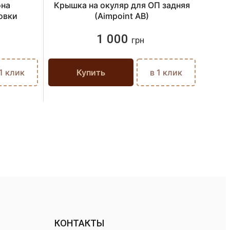
она
Крышка на окуляр для ОП задняя
Туре
овки
(Aimpoint AB)
1 000
грн
 1 клик
Купить
в 1 клик
КОНТАКТЫ