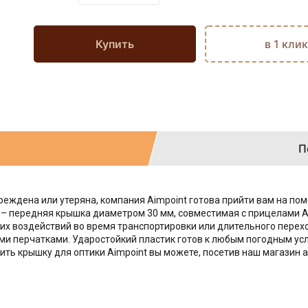
Купить
в 1 клик
П
еждена или утеряна, компания Aimpoint готова прийти вам на по
 – передняя крышка диаметром 30 мм, совместимая с прицелами A
х воздействий во время транспортировки или длительного перех
и перчатками. Ударостойкий пластик готов к любым погодным усл
пить крышку для оптики Aimpoint вы можете, посетив наш магазин 