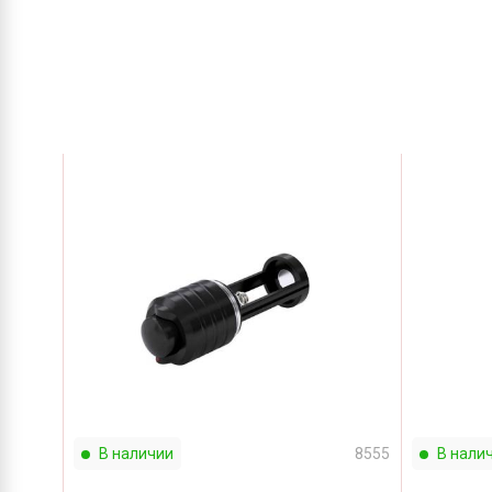
В наличии
8555
В нали