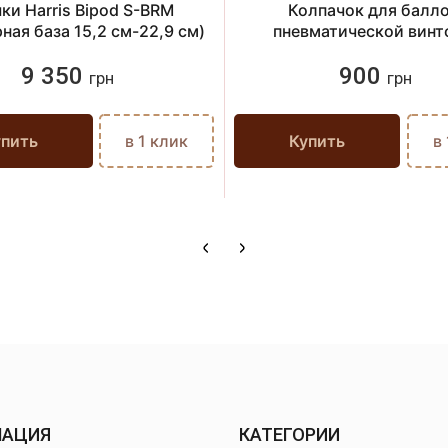
ки Harris Bipod S-BRM
Колпачок для балл
ная база 15,2 см-22,9 см)
пневматической винт
9 350
900
грн
грн
упить
в 1 клик
Купить
в
МАЦИЯ
КАТЕГОРИИ