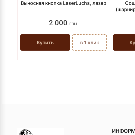
Выносная кнопка LaserLuchs, лазер
Сош
(шарнир
2 000
грн
Купить
в 1 клик
К
ИНФОР