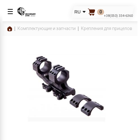
☰
0
RU
+38(050) 334-6360
Комплектующие и запчасти
Крепления для прицелов
К