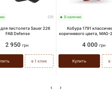
чии
530
В наличии
 для пистолета Sauer 226
Кобура 1791 классиче
FAB Defense
коричневого цвета, MAG-
2 950
4 000
грн
грн
упить
в 1 клик
Купить
в