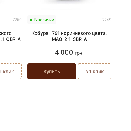
7250
В наличии
7249
В н
ского
Кобура 1791 коричневого цвета,
Коб
2.1-CBR-A
MAG-2.1-SBR-A
4 000
грн
 1 клик
Купить
в 1 клик