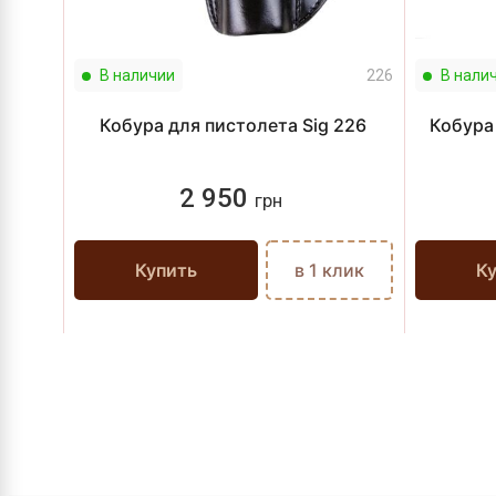
В наличии
226
В нали
Кобура для пистолета Sig 226
Кобура
2 950
грн
Купить
в 1 клик
К