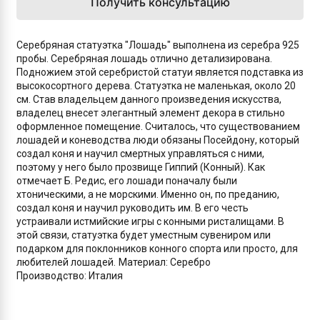
Получить консультацию
Серебряная статуэтка "Лошадь" выполнена из серебра 925
пробы. Серебряная лошадь отлично детализирована.
Подножием этой серебристой статуи является подставка из
высокосортного дерева. Статуэтка не маленькая, около 20
см. Став владельцем данного произведения искусства,
владелец внесет элегантный элемент декора в стильно
оформленное помещение. Считалось, что существованием
лошадей и коневодства люди обязаны Посейдону, который
создал коня и научил смертных управляться с ними,
поэтому у него было прозвище Гиппий (Конный). Как
отмечает Б. Редис, его лошади поначалу были
хтоническими, а не морскими. Именно он, по преданию,
создал коня и научил руководить им. В его честь
устраивали истмийские игры с конными ристалищами. В
этой связи, статуэтка будет уместным сувениром или
подарком для поклонников конного спорта или просто, для
любителей лошадей.
Материал: Серебро
Производство: Италия