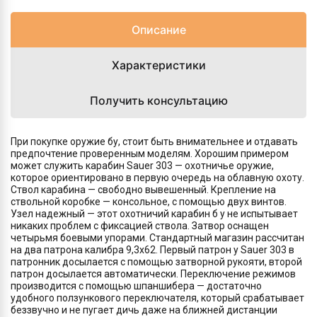
Описание
Характеристики
Получить консультацию
При покупке оружие бу, стоит быть внимательнее и отдавать
предпочтение проверенным моделям. Хорошим примером
может служить карабин Sauer 303 — охотничье оружие,
которое ориентировано в первую очередь на облавную охоту.
Ствол карабина — свободно вывешенный. Крепление на
ствольной коробке — консольное, с помощью двух винтов.
Узел надежный — этот охотничий карабин б у не испытывает
никаких проблем с фиксацией ствола. Затвор оснащен
четырьмя боевыми упорами. Стандартный магазин рассчитан
на два патрона калибра 9,3х62. Первый патрон у Sauer 303 в
патронник досылается с помощью затворной рукояти, второй
патрон досылается автоматически. Переключение режимов
производится с помощью шпаншибера — достаточно
удобного ползункового переключателя, который срабатывает
беззвучно и не пугает дичь даже на ближней дистанции