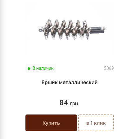
В наличии
5069
Ершик металлический
84
грн
Купить
в 1 клик