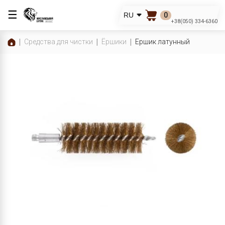
☰
0
RU
+38(050) 334-6360
Средства для чистки
Ёршики
Ершик латунный