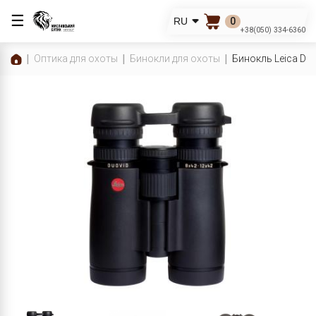
☰
0
RU
+38(050) 334-6360
Оптика для охоты
Бинокли для охоты
Бинокль Leica Duo