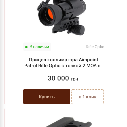
В наличии
Rifle Optic
Прицел коллиматора Aimpoint
Patrol Rifle Optic с точкой 2 МОА на
Weaver/Picatinny
30 000
грн
Купить
в 1 клик