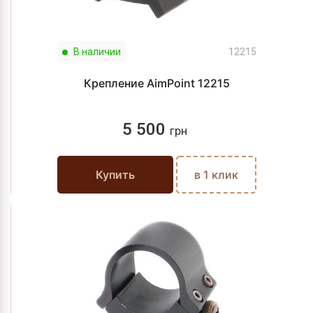
В наличии
12215
Крепление AimPoint 12215
5 500
грн
Купить
в 1 клик