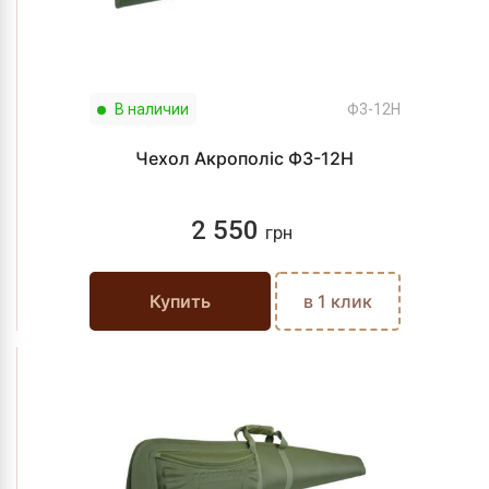
В наличии
Ф3-12Н
Чехол Акрополіс Ф3-12Н
2 550
грн
Купить
в 1 клик