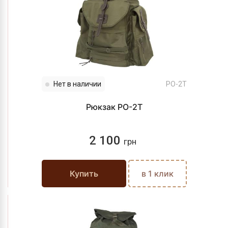
Нет в наличии
PO-2T
Рюкзак PO-2T
2 100
грн
Купить
в 1 клик