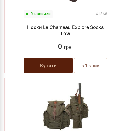
В наличии
41868
Носки Le Chameau Explore Socks
Low
0
грн
Купить
в 1 клик