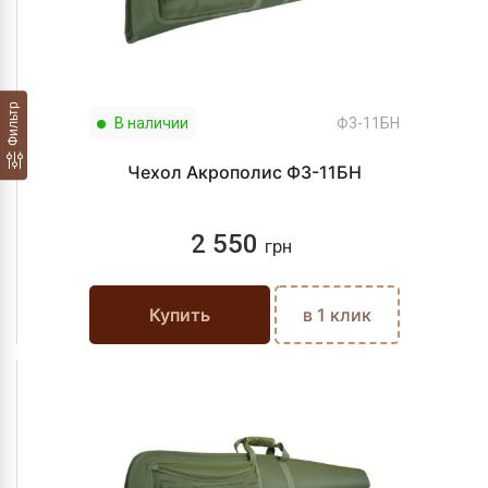
Фильтр
В наличии
Ф3-11БН
Чехол Акрополис Ф3-11БН
2 550
грн
Купить
в 1 клик